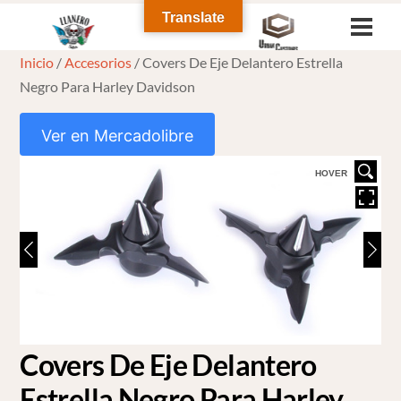
Skip
Translate
Men
to
Inicio
/
Accesorios
/ Covers De Eje Delantero Estrella
content
Negro Para Harley Davidson
Ver en Mercadolibre
HOVER
Covers De Eje Delantero
Estrella Negro Para Harley