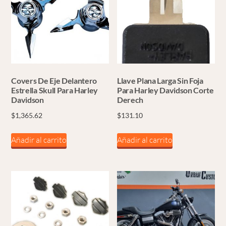
Covers De Eje Delantero
Llave Plana Larga Sin Foja
Estrella Skull Para Harley
Para Harley Davidson Corte
Davidson
Derech
$
1,365.62
$
131.10
Añadir al carrito
Añadir al carrito