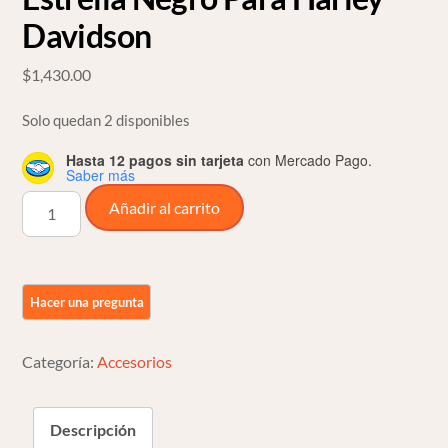
Davidson
$
1,430.00
Solo quedan 2 disponibles
Hasta 12 pagos sin tarjeta
con Mercado Pago.
Saber más
Covers
Añadir al carrito
De
Eje
Delantero
Estrella
Negro
Para
Categoría:
Accesorios
Harley
Davidson
Descripción
cantidad