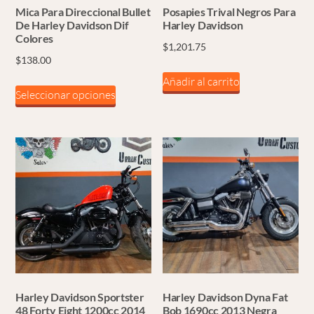
Mica Para Direccional Bullet
Posapies Trival Negros Para
De Harley Davidson Dif
Harley Davidson
Colores
$
1,201.75
$
138.00
Añadir al carrito
Este
Seleccionar opciones
producto
tiene
múltiples
variantes.
Las
opciones
se
pueden
elegir
en
la
Harley Davidson Sportster
Harley Davidson Dyna Fat
página
48 Forty Eight 1200cc 2014
Bob 1690cc 2013 Negra