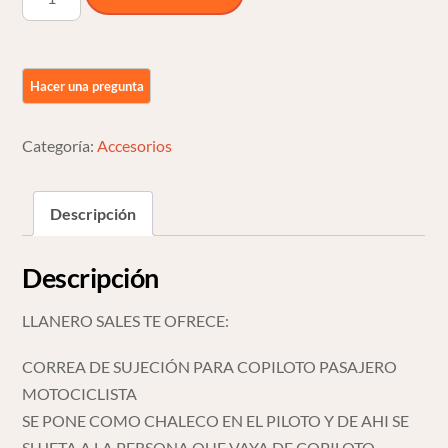
Sujecion
Seguro
Para
Copiloto
Acompañante
Motocicleta
Categoría:
Accesorios
cantidad
Descripción
Descripción
LLANERO SALES TE OFRECE:
CORREA DE SUJECIÓN PARA COPILOTO PASAJERO
MOTOCICLISTA
SE PONE COMO CHALECO EN EL PILOTO Y DE AHI SE
SUJETA A LA PERSONA QUE VAYA DE COPILOTO