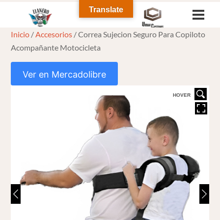
Skip
Translate
Men
to
Inicio
/
Accesorios
/ Correa Sujecion Seguro Para Copiloto
content
Acompañante Motocicleta
Ver en Mercadolibre
HOVER