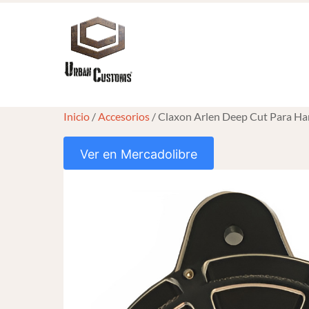
Skip
to
content
Inicio
/
Accesorios
/ Claxon Arlen Deep Cut Para H
Ver en Mercadolibre
HOVER