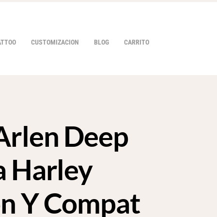
ATTOO
CUSTOMIZACION
BLOG
CARRITO
Arlen Deep
HOVER
a Harley
on Y Compat