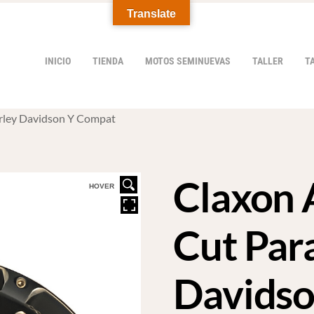
Translate
INICIO
TIENDA
MOTOS SEMINUEVAS
TALLER
T
arley Davidson Y Compat
Claxon 
HOVER
Cut Par
Davids