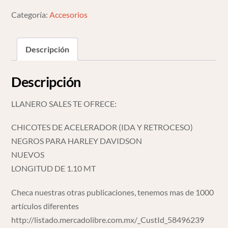
Davidson
Categoría:
Accesorios
1.10
Mt
Descripción
cantidad
Descripción
LLANERO SALES TE OFRECE:
CHICOTES DE ACELERADOR (IDA Y RETROCESO)
NEGROS PARA HARLEY DAVIDSON
NUEVOS
LONGITUD DE 1.10 MT
Checa nuestras otras publicaciones, tenemos mas de 1000
artículos diferentes
http://listado.mercadolibre.com.mx/_CustId_58496239