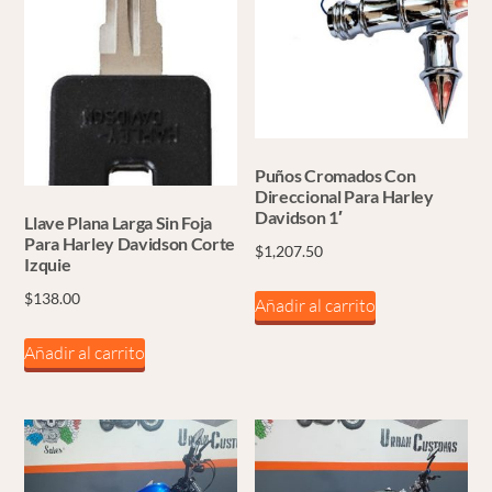
Puños Cromados Con
Direccional Para Harley
Davidson 1′
Llave Plana Larga Sin Foja
Para Harley Davidson Corte
$
1,207.50
Izquie
$
138.00
Añadir al carrito
Añadir al carrito