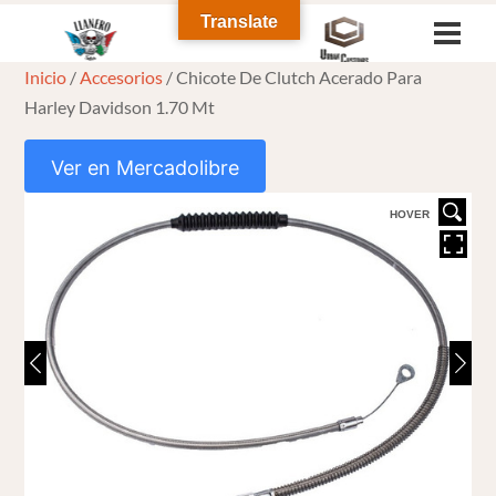
Skip
Translate
Men
to
Inicio
/
Accesorios
/ Chicote De Clutch Acerado Para
content
Harley Davidson 1.70 Mt
Ver en Mercadolibre
HOVER