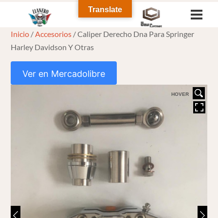
Skip
Translate
Men
to
Inicio
/
Accesorios
/ Caliper Derecho Dna Para Springer
content
Harley Davidson Y Otras
Ver en Mercadolibre
HOVER