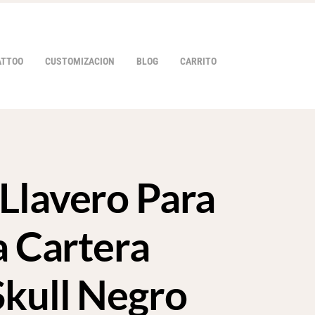
ATTOO
CUSTOMIZACION
BLOG
CARRITO
Llavero Para
HOVER
a Cartera
Skull Negro