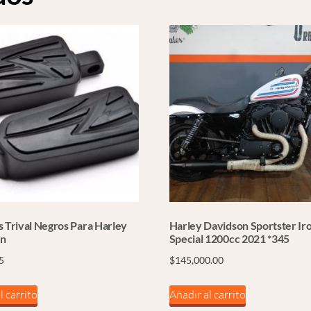
s Trival Negros Para Harley
Harley Davidson Sportster Ir
on
Special 1200cc 2021 *345
5
$
145,000.00
l carrito
Añadir al carrito