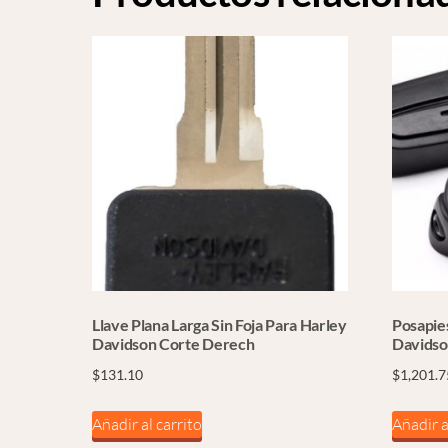
Llave Plana Larga Sin Foja Para Harley
Posapie
Davidson Corte Derech
Davids
$
131.10
$
1,201.7
Añadir al carrito
Añadir a