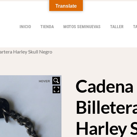
Translate
INICIO
TIENDA
MOTOS SEMINUEVAS
TALLER
T
artera Harley Skull Negro
Cadena 
HOVER
Billeter
Harley 