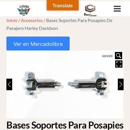
Skip
Translate
Men
to
Inicio
/
Accesorios
/ Bases Soportes Para Posapies De
content
Pasajero Harley Davidson
Ver en Mercadolibre
HOVER
Bases Soportes Para Posapies