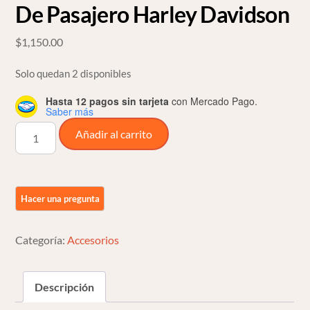
De Pasajero Harley Davidson
$
1,150.00
Solo quedan 2 disponibles
Hasta 12 pagos sin tarjeta
con Mercado Pago.
Saber más
Bases
Añadir al carrito
Soportes
Para
Posapies
De
Pasajero
Harley
Categoría:
Accesorios
Davidson
cantidad
Descripción