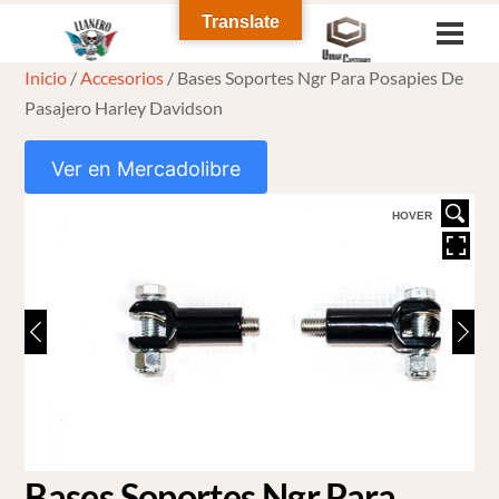
Skip
Translate
Men
to
Inicio
/
Accesorios
/ Bases Soportes Ngr Para Posapies De
content
Pasajero Harley Davidson
Ver en Mercadolibre
HOVER
Bases Soportes Ngr Para