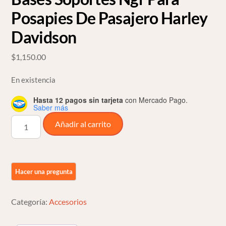
Posapies De Pasajero Harley
Davidson
$
1,150.00
En existencia
Hasta 12 pagos sin tarjeta
con Mercado Pago.
Saber más
Bases
Añadir al carrito
Soportes
Ngr
Para
Posapies
De
Pasajero
Categoría:
Accesorios
Harley