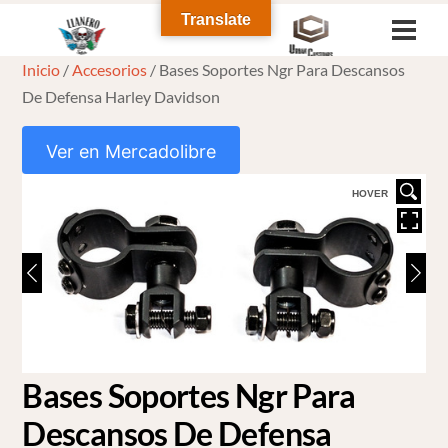
Skip
Translate
Men
to
Inicio
/
Accesorios
/ Bases Soportes Ngr Para Descansos
content
De Defensa Harley Davidson
Ver en Mercadolibre
HOVER
Bases Soportes Ngr Para
Descansos De Defensa