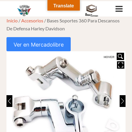
Skip
Translate
Men
to
Inicio
/
Accesorios
/ Bases Soportes 360 Para Descansos
content
De Defensa Harley Davidson
Ver en Mercadolibre
HOVER