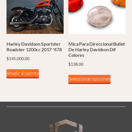
Harley Davidson Sportster
Mica Para Direccional Bullet
Roadster 1200cc 2017 *478
De Harley Davidson Dif
Colores
$
145,000.00
$
138.00
Añadir al carrito
Este
Seleccionar opciones
producto
tiene
múltiples
variantes.
Las
opciones
se