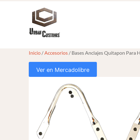
Skip
to
content
Inicio
/
Accesorios
/ Bases Anclajes Quitapon Para 
Ver en Mercadolibre
HOVER