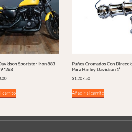
Davidson Sportster Iron 883
Puños Cromados Con Direcci
9 *268
Para Harley Davidson 1′
0.00
$
1,207.50
l carrito
Añadir al carrito