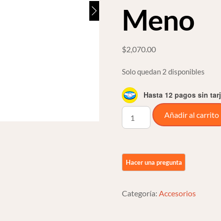
Meno
$
2,070.00
Solo quedan 2 disponibles
Hasta 12 pagos sin tar
Bases
Añadir al carrito
Anclajes
Quitapon
Para
Harley
Davidson
Touring
Categoría:
Accesorios
08
Meno