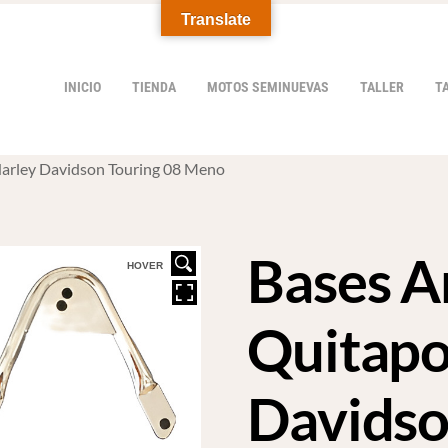
Translate
INICIO
TIENDA
MOTOS SEMINUEVAS
TALLER
T
Harley Davidson Touring 08 Meno
Bases A
HOVER
Quitapo
Davidso