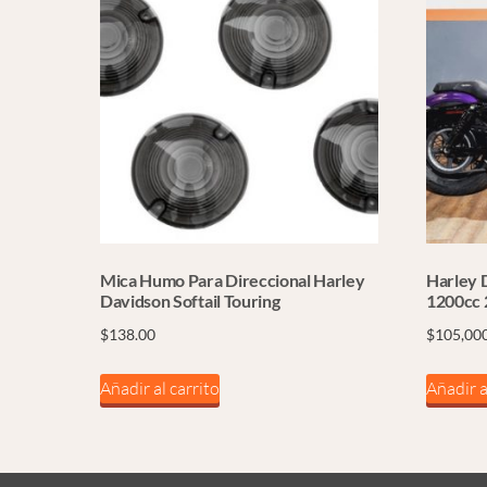
Mica Humo Para Direccional Harley
Harley 
Davidson Softail Touring
1200cc 
$
138.00
$
105,00
Añadir al carrito
Añadir a