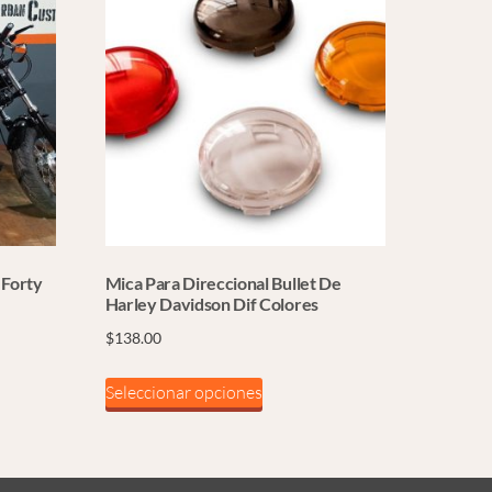
 Forty
Mica Para Direccional Bullet De
Harley Davidson Dif Colores
$
138.00
Este
Seleccionar opciones
producto
tiene
múltiples