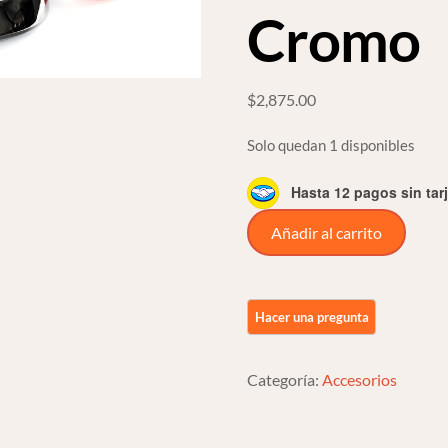
Cromo
$
2,875.00
Solo quedan 1 disponibles
Hasta 12 pagos sin tar
Barra
Añadir al carrito
Direccionales
Traseras
Cromo
Foco
Para
Categoría:
Accesorios
Harley
Touring
Cromo