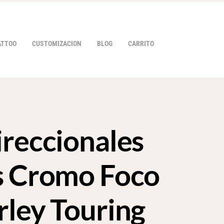
ATTOO
CUSTOMIZACION
BLOG
CARRITO
ireccionales
HOVER
s Cromo Foco
rley Touring