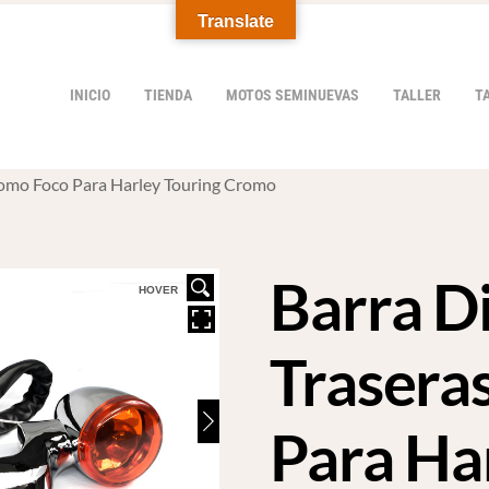
Translate
INICIO
TIENDA
MOTOS SEMINUEVAS
TALLER
T
Cromo Foco Para Harley Touring Cromo
Barra D
HOVER
Trasera
Para Ha