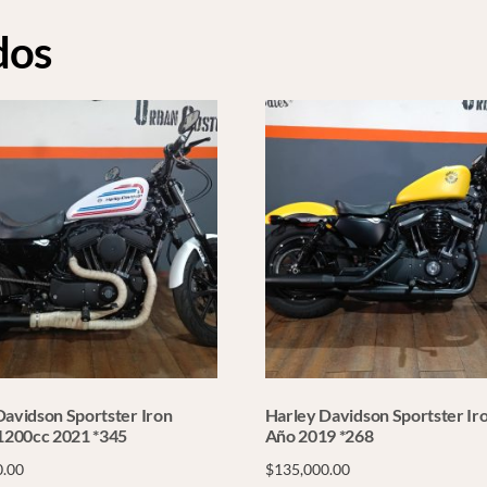
dos
Davidson Sportster Iron
Harley Davidson Sportster Ir
 1200cc 2021 *345
Año 2019 *268
0.00
$
135,000.00