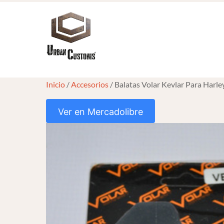
Skip
to
content
Inicio
/
Accesorios
/ Balatas Volar Kevlar Para Harl
Ver en Mercadolibre
HOVER