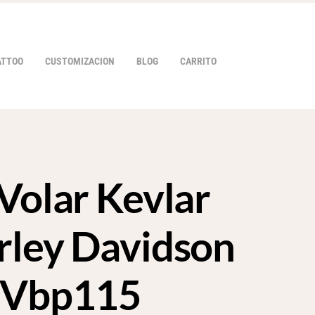
ATTOO
CUSTOMIZACION
BLOG
CARRITO
Volar Kevlar
HOVER
rley Davidson
g Vbp115