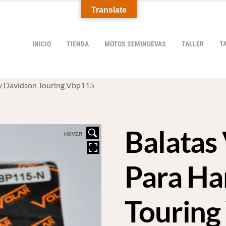
Translate
INICIO
TIENDA
MOTOS SEMINUEVAS
TALLER
T
ey Davidson Touring Vbp115
Balatas 
HOVER
Para Ha
Tourin