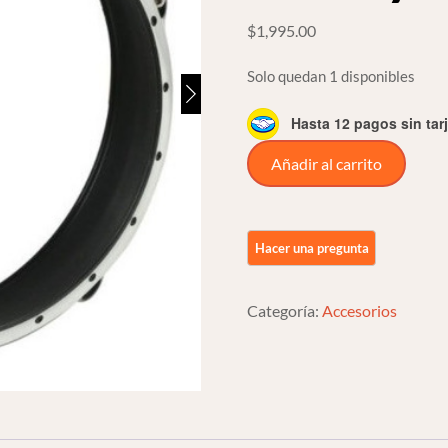
$
1,995.00
Solo quedan 1 disponibles
Hasta 12 pagos sin tar
Aro
Añadir al carrito
Trim
Deep
Cut
Para
Faro
Categoría:
Accesorios
7
PuLG
Para
Harley
Davidson