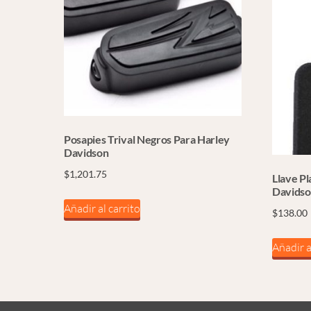
Posapies Trival Negros Para Harley
Davidson
$
1,201.75
Llave Pl
Davidso
Añadir al carrito
$
138.00
Añadir a