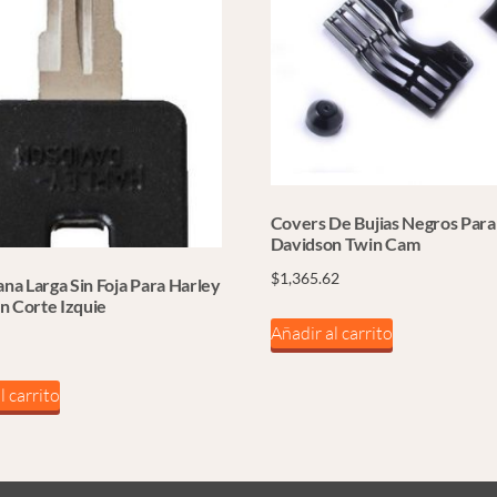
Covers De Bujias Negros Para
Davidson Twin Cam
$
1,365.62
ana Larga Sin Foja Para Harley
n Corte Izquie
Añadir al carrito
l carrito