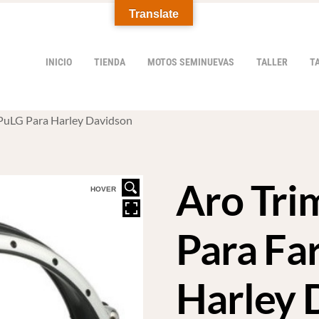
Translate
INICIO
TIENDA
MOTOS SEMINUEVAS
TALLER
T
 PuLG Para Harley Davidson
Aro Tri
HOVER
Para Fa
Harley 