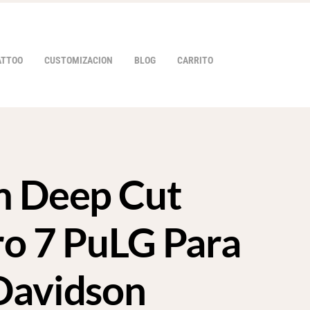
ATTOO
CUSTOMIZACION
BLOG
CARRITO
m Deep Cut
HOVER
ro 7 PuLG Para
Davidson