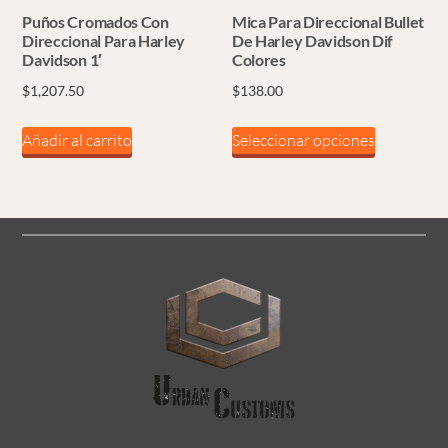
Puños Cromados Con
Mica Para Direccional Bullet
Direccional Para Harley
De Harley Davidson Dif
Davidson 1′
Colores
$
1,207.50
$
138.00
Este
Añadir al carrito
Seleccionar opciones
producto
tiene
múltiples
variantes.
Las
opciones
se
pueden
elegir
en
la
página