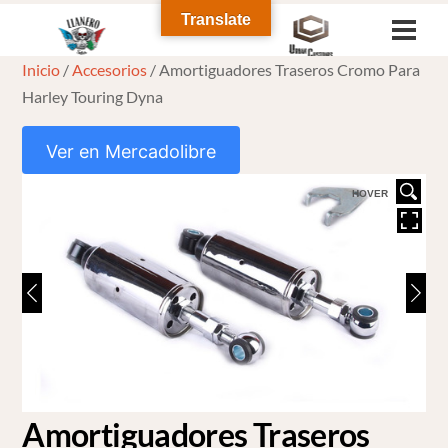
Skip
Translate
Men
to
Inicio
/
Accesorios
/ Amortiguadores Traseros Cromo Para
content
Harley Touring Dyna
Ver en Mercadolibre
HOVER
Amortiguadores Traseros