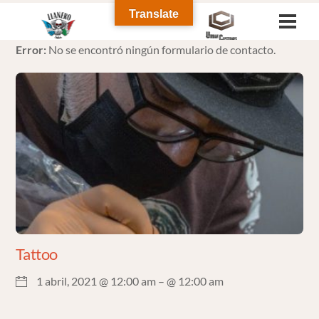
Skip
Translate
Men
to
Error:
No se encontró ningún formulario de contacto.
content
Tattoo
1 abril, 2021 @ 12:00 am
– @ 12:00 am